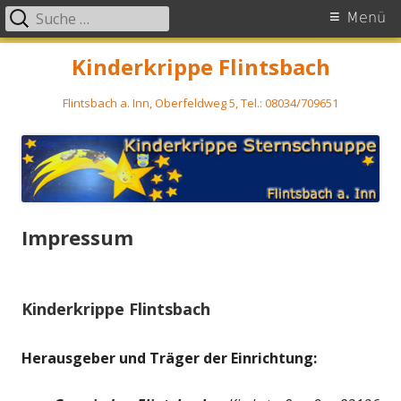
Suche
Primäres
Menü
nach:
Menü
Zum
Kinderkrippe Flintsbach
Inhalt
Flintsbach a. Inn, Oberfeldweg 5, Tel.: 08034/709651
springen
Impressum
Kinderkrippe Flintsbach
Herausgeber und Träger der Einrichtung: