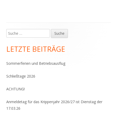
S
Haupt-
u
Sidebar
c
LETZTE BEITRÄGE
h
e
Sommerferien und Betriebsausflug
n
a
Schließtage 2026
c
h
ACHTUNG!
:
Anmeldetag für das Krippenjahr 2026/27 ist Dienstag der
17.03.26