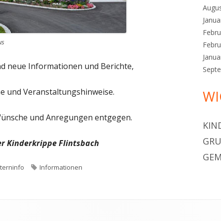
Augu
Janua
Febru
us
Febru
Janua
end neue Informationen und Berichte,
Sept
ne und Veranstaltungshinweise.
WI
Wünsche und Anregungen entgegen.
KIN
GRU
er Kinderkrippe Flintsbach
GEM
lterninfo
S
Informationen
c
h
l
a