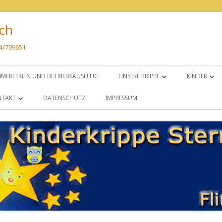
ach
34/709651
MERFERIEN UND BETRIEBSAUSFLUG
UNSERE KRIPPE
KINDER
HERZLICH WILLKOMMEN!
UNSER LEIT
NTAKT
DATENSCHUTZ
IMPRESSUM
WO SIND WIR?
ANMELDU
NFAHRT
RÄUMLICHKEITEN
KRIPPENPL
ÖFFNUNGSZEITEN
EINGEWÖ
ELTERNBEI
TAGESABL
GESETZLIC