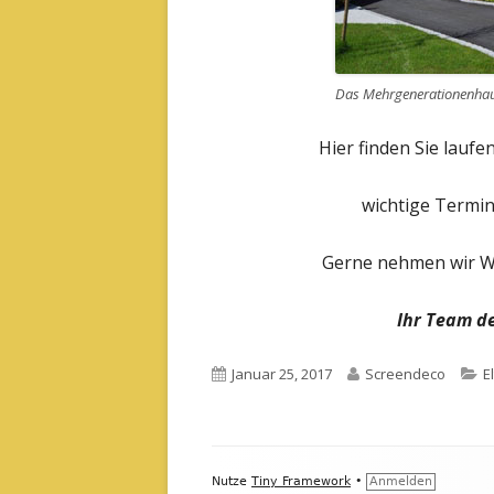
Das Mehrgenerationenha
Hier finden Sie lauf
wichtige Termi
Gerne nehmen wir 
Ihr Team d
V
Januar 25, 2017
A
Screendeco
K
E
e
u
a
r
t
t
ö
o
e
Footer
f
r
g
Nutze
Tiny Framework
•
Anmelden