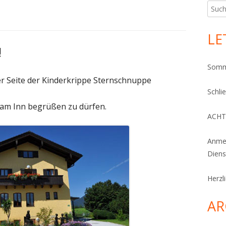
S
Ha
u
KONZEPTIO
Si
c
LE
h
!
e
Somme
n
er Seite der Kinderkrippe Sternschnuppe
a
Schli
c
h am Inn begrüßen zu dürfen.
h
ACHT
:
Anmel
Diens
Herzl
AR