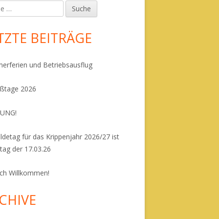
upt-
N FEBRUAR 2021
debar
TZTE BEITRÄGE
rferien und Betriebsausflug
eßtage 2026
UNG!
detag für das Krippenjahr 2026/27 ist
tag der 17.03.26
ich Willkommen!
CHIVE