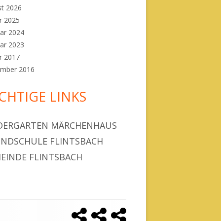
st 2026
r 2025
ar 2024
ar 2023
r 2017
ember 2016
CHTIGE LINKS
DERGARTEN MÄRCHENHAUS
NDSCHULE FLINTSBACH
EINDE FLINTSBACH
Kindergarten
Grundschule
Gemeinde
Social
Märchenhaus
Flintsbach
Flintsbach